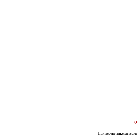
О
При перепечатке материал