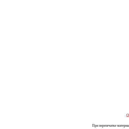
О
При перепечатке материал