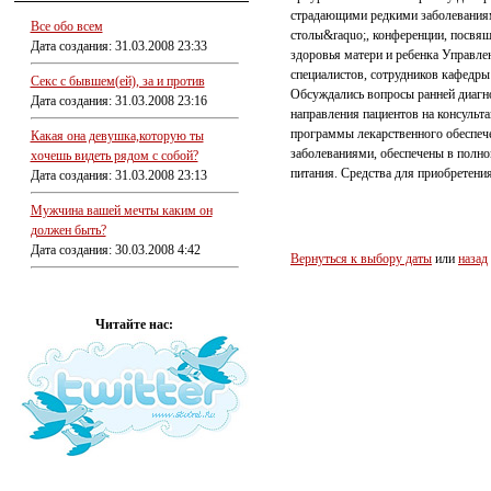
страдающими редкими заболеваниям
Все обо всем
столы&raquo;, конференции, посвящ
Дата создания: 31.03.2008 23:33
здоровья матери и ребенка Управле
специалистов, сотрудников кафедры
Секс с бывшем(ей), за и против
Обсуждались вопросы ранней диагно
Дата создания: 31.03.2008 23:16
направления пациентов на консульт
программы лекарственного обеспеч
Какая она девушка,которую ты
заболеваниями, обеспечены в полн
хочешь видеть рядом с собой?
питания. Средства для приобретени
Дата создания: 31.03.2008 23:13
Мужчина вашей мечты каким он
должен быть?
Дата создания: 30.03.2008 4:42
Вернуться к выбору даты
или
назад
Читайте нас: