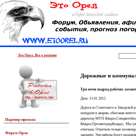
Это Орел. Все о регионе
Дорожные и коммунал
Три ночи подряд рабочие латают
Дата: 13.01.2012
Дорога из Советского в Заводской р
попадали в аварии, объезжая много
директор МУП &laquo;Спецавтобаза&
Партнер проекта
&laquo;Орелавтодор&raquo;. Мы уже
отвечала. Ответили только позавчера
Форум Орла
заплатят. Эти работы будут оплачен