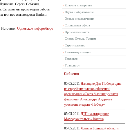
 Пушкина. Сергей Себякин,
Красота и здоровье
ть. Сегодня мы производим работы
Наука и образование
ия или вас есть вопросы &ndash;
Отдых и развлечения
Социальная сфера
Источник:
Орловское информбюро
Промышленность
Спорт. Отдых. Туризм
Строительство
Телекоммуникации
Торговля
Транспорт
События
05.05.2011
Накануне Дня Победы одна
из старейших членов областной
организации «Союз бывших узников
фашизма» Александра Андреева
удостоена медали «Победа»
05.05.2011
ДТП на автодороге
Малоархангельск – Колпна
05.05.2011
Житель Брянской области