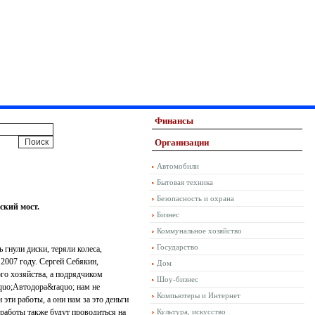
Финансы
Организации
Автомобили
Бытовая техника
Безопасность и охрана
ский мост.
Бизнес
Коммунальное хозяйство
Государство
 гнули диски, теряли колеса,
2007 году. Сергей Себякин,
Дом
го хозяйства, а подрядчиком
Шоу-бизнес
aquo;Автодора&raquo; нам не
Компьютеры и Интернет
 эти работы, а они нам за это деньги
 работы также будут проводиться на
Культура, искусство