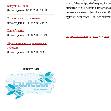
мосту &laquo;Дружба&raquo;, Герц
Выпускной 2009
директор МУП &laquo;Спецавтобаза&
Дата создания: 07.11.2008 11:48
литым асфальтом. Литой асфальт &nd
будет ли держаться, - да, все работ
Отзывы наших участников
Дата создания: 18.09.2008 21:32
Camp America
Дата создания: 29.08.2008 20:19
Вернуться к выбору даты
или
назад
Образовательные программы за
рубежом
Дата создания: 29.08.2008 9:35
Читайте нас: