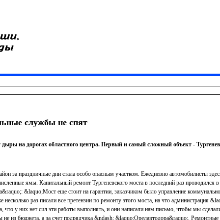
ьные службы не спят
 дыры на дорогах областного центра. Первый и самый сложный объект - Тургенев
айон за праздничные дни стала особо опасным участком. Ежедневно автомобилисты здесь
численные ямы. Капитальный ремонт Тургеневского моста в последний раз проводился в 
raquo;: &laquo;Мост еще стоит на гарантии, заказчиком было управление коммунально
 несколько раз писали все претензии по ремонту этого моста, на что администрация &l
, что у них нет сил эти работы выполнять, и они написали нам письмо, чтобы мы сделали
ы не из бюджета, а за счет подрядчика &ndash; &laquo;Орелавтодора&raquo;. Ремонтные