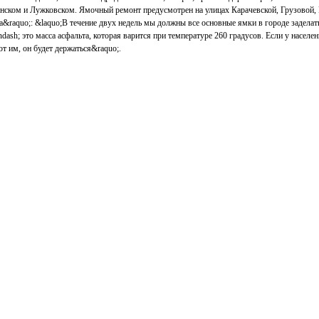
енском и Лужковском. Ямочный ремонт предусмотрен на улицах Карачевской, Грузовой,
raquo;: &laquo;В течение двух недель мы должны все основные ямки в городе задела
ash; это масса асфальта, которая варится при температуре 260 градусов. Если у населен
ают им, он будет держаться&raquo;.