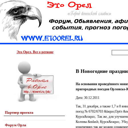
Это Орел. Все о регионе
В Новогодние праздни
На основании проведённого мони
пригородных поездов Орловско-
Дата: 30.12.2011
Так, 31 декабря, а также 1,7 и 8 я
поезд № 6702/6703 &laquo;Орёл &nd
Партнер проекта
Курск&raquo;. Так же, для улучшен
Колпны &ndash; Курск&raquo;. Убед
Форум Орла
изменениях так же можно ознакоми