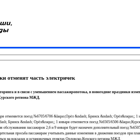
ки отменят часть электричек
торинга и в связи с уменьшением пассажиропотока, в новогодние праздники изм
Курского региона МЖД.
нваря отменяется поезд №6705/6706 &laquo;Орёл &ndash; Брянск &ndash; Орёл&raquo;; 1 
ash; Брянск &ndash; Орёл&raquo;; 1 января отменяется поезд №6505/6506 &laquo;Курс
ия обслуживания пассажиров 2,6 и 9 января будет назначен дополнительный поезд №650
ительная просьба пассажирам учитывать данные изменения в движении поездов при пла
ться на вокзалах и остановочных пунктах Орловско-Курского региона МЖД.