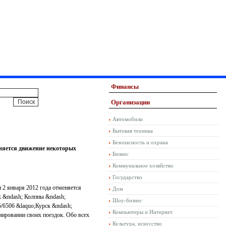
Финансы
Организации
Автомобили
Бытовая техника
Безопасность и охрана
еняется движение некоторых
Бизнес
Коммунальное хозяйство
Государство
и 2 января 2012 года отменяется
Дом
к &ndash; Колпны &ndash;
Шоу-бизнес
5/6506 &laquo;Курск &ndash;
Компьютеры и Интернет
нировании своих поездок. Обо всех
Культура, искусство