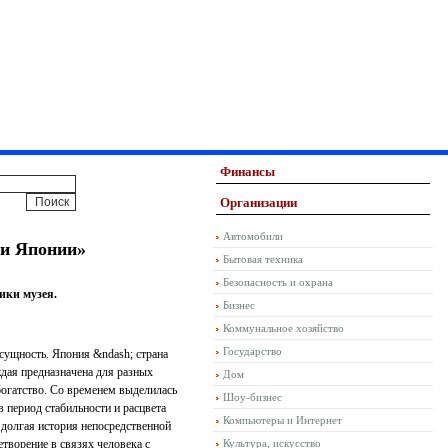
Финансы
Организации
Автомобили
ки Японии»
Бытовая техника
Безопасность и охрана
ики музея.
Бизнес
Коммунальное хозяйство
Государство
 сущность. Япония &ndash; страна
ждая предназначена для разных
Дом
 богатство. Со временем выделилась
Шоу-бизнес
 период стабильности и расцвета
Компьютеры и Интернет
 долгая история непосредственной
творение в связях человека с
Культура, искусство