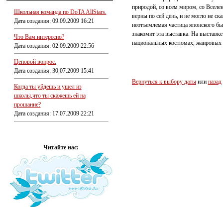
природой, со всем миром, со Вселе
Школьная команда по DoTA AllStars.
верны по сей день, и не могло не с
Дата создания: 09.09.2009 16:21
неотъемлемая частица японского бы
знакомит эта выставка. На выставк
Что Вам интересно?
национальных костюмах, жанровых 
Дата создания: 02.09.2009 22:56
Ценовой вопрос.
Дата создания: 30.07.2009 15:41
Вернуться к выбору даты
или
назад
Когда ты уйдешь и ушел из
школы,что ты скажешь ей на
прошание?
Дата создания: 17.07.2009 22:21
Читайте нас: