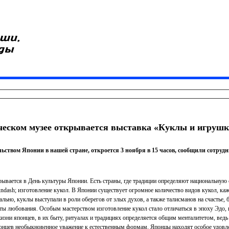
ческом музее открывается выставка «Куклы и игруш
ьством Японии в нашей стране, откроется 3 ноября в 15 часов, сообщили сотрудн
крывается в День культуры Японии. Есть страны, где традиции определяют национальную
&ndash; изготовление кукол. В Японии существует огромное количество видов кукол, ка
чально, куклы выступали в роли оберегов от злых духов, а также талисманов на счастье,
еты любования. Особым мастерством изготовление кукол стало отличаться в эпоху Эдо, в
жизни японцев, в их быту, ритуалах и традициях определяется общим менталитетом, ведь
понцев необыкновенное уважение к естественным формам. Японцы находят особое удовле