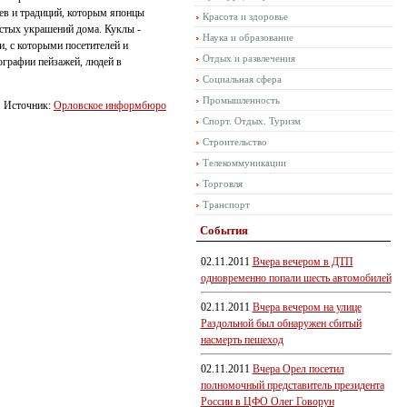
ев и традиций, которым японцы
Красота и здоровье
ростых украшений дома. Куклы -
Наука и образование
, с которыми посетителей и
Отдых и развлечения
ографии пейзажей, людей в
Социальная сфера
Промышленность
Источник:
Орловское информбюро
Спорт. Отдых. Туризм
Строительство
Телекоммуникации
Торговля
Транспорт
События
02.11.2011
Вчера вечером в ДТП
одновременно попали шесть автомобилей
02.11.2011
Вчера вечером на улице
Раздольной был обнаружен сбитый
насмерть пешеход
02.11.2011
Вчера Орел посетил
полномочный представитель президента
России в ЦФО Олег Говорун