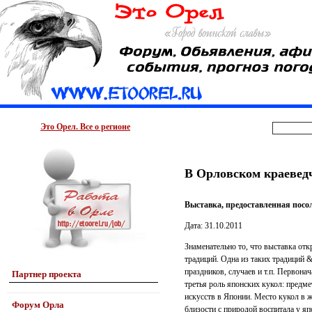
Это Орел. Все о регионе
В Орловском краевед
Выставка, предоставленная посол
Дата: 31.10.2011
Знаменательно то, что выставка от
традиций. Одна из таких традиций 
праздников, случаев и т.п. Первона
Партнер проекта
третья роль японских кукол: предм
искусств в Японии. Место кукол в 
Форум Орла
близости с природой воспитала у я