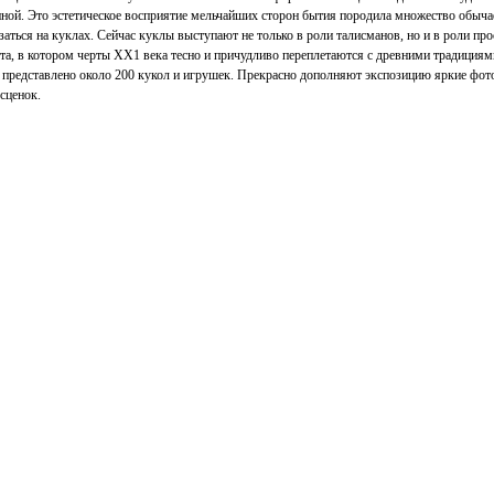
нной. Это эстетическое восприятие мельчайших сторон бытия породила множество обыча
казаться на куклах. Сейчас куклы выступают не только в роли талисманов, но и в роли п
та, в котором черты ХХ1 века тесно и причудливо переплетаются с древними традициями
е представлено около 200 кукол и игрушек. Прекрасно дополняют экспозицию яркие фот
сценок.