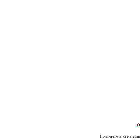
О
При перепечатке материал