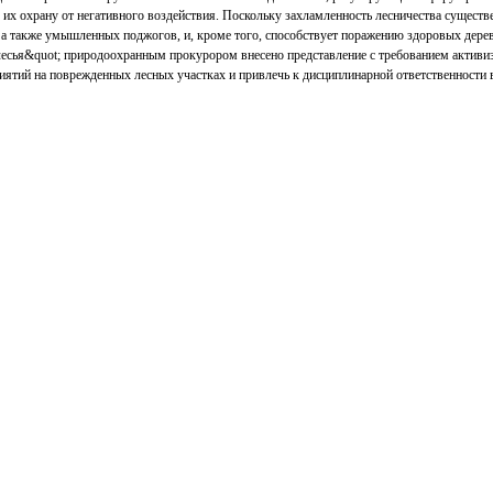
 их охрану от негативного воздействия. Поскольку захламленность лесничества сущест
 а также умышленных поджогов, и, кроме того, способствует поражению здоровых дер
есья&quot; природоохранным прокурором внесено представление с требованием активи
ятий на поврежденных лесных участках и привлечь к дисциплинарной ответственности 