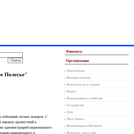
Финансы
Организации
Автомобили
ое Полесье"
Бытовая техника
Безопасность и охрана
Бизнес
Коммунальное хозяйство
Государство
Дом
во избежание лесных пожаров. С
Шоу-бизнес
я никаких препятствий к
Компьютеры и Интернет
иве администрацией национального
изации рационального и
Культура, искусство