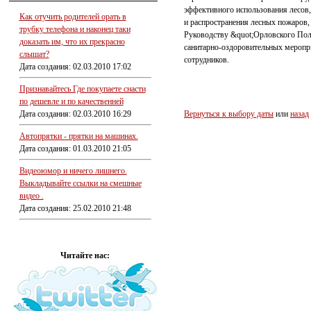
эффективного использования лесов,
Как отучить родителей орать в
и распространения лесных пожаров,
трубку телефона и наконец таки
Руководству &quot;Орловского Пол
доказать им, что их прекрасно
санитарно-оздоровительных меропри
слышат?
сотрудников.
Дата создания: 02.03.2010 17:02
Признавайтесь Где покупаете снасти
по дешевле и по качественней
Дата создания: 02.03.2010 16:29
Вернуться к выбору даты
или
назад
Автопрятки - прятки на машинах.
Дата создания: 01.03.2010 21:05
Видеоюмор и ничего лишнего.
Выкладывайте ссылки на смешные
видео .
Дата создания: 25.02.2010 21:48
Читайте нас: