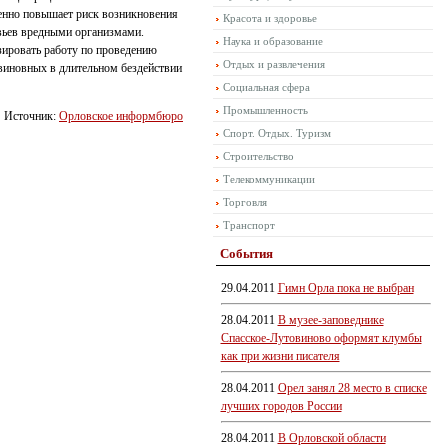
венно повышает риск возникновения
Красота и здоровье
евьев вредными организмами.
Наука и образование
зировать работу по проведению
Отдых и развлечения
виновных в длительном бездействии
Социальная сфера
Промышленность
Источник:
Орловское информбюро
Спорт. Отдых. Туризм
Строительство
Телекоммуникации
Торговля
Транспорт
События
29.04.2011
Гимн Орла пока не выбран
28.04.2011
В музее-заповеднике
Спасское-Лутовиново оформят клумбы
как при жизни писателя
28.04.2011
Орел занял 28 место в списке
лучших городов России
28.04.2011
В Орловской области