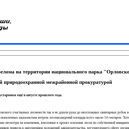
релома на территории национального парка "Орловск
й природоохранной межрайонной прокуратурой
старники ещё в августе прошлого года.
говского участковых лесничеств так и не дошли руки до неотложных санитарных рубок 
т поваленных шквалистым ветром лесонасаждений площадь всего около 14 гектаров. Хот
аже несмотря на изменения, внесенные в проект освоения лесов по собственной инициат
дников привела к нарушениям положений законодательства, регулирующего сферу орган