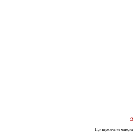
О
При перепечатке материал