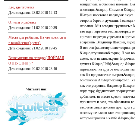
концертные, а обычные пижамы. Вых
Кто, где тусуется
интонация&raquo;. С самого &laquo
Дата создания: 23.02.2010 12:13
Шахрин посетовал на упадок вкуса
оторопь берет, и думаешь, Господи, 
Отчеты о рыбалке
названия. Мы сегодня грузились в 
Дата создания: 21.02.2010 20:39
там идет перечень тех, за которых 
критики не редко упрекают в чрезм
Места для рыбалки. На что ловится и
возразить. Владимир Шахрин, лидер
в какой сезон(время).
Я все эти фашиствующие теории про
Дата создания: 21.02.2010 19:45
&laquo;птушников&raquo;. Я сам во
Ваше мнение по поводу ( ПОЙМАЛ
сцене, но и на киноэкране. Впроче
ОТПУСТИЛ ) ?
группы &laquo;Чайф&raquo;: &laquo
Дата создания: 20.02.2010 23:46
переезжают на другое место два часа
как бы продолжение сыграть&raquo;
британский Альберт-принц-холл. У
как это устроить. Владимир Шахрин
Читайте нас:
пару гуру, буддистских прорицателе
добавляет: не место красит челове
музыканта и зала, это абсолютно те
захотеть, люди должны друг другу д
поэтому не важно глее это происхо
который прошел в клубе &laquo;Ча