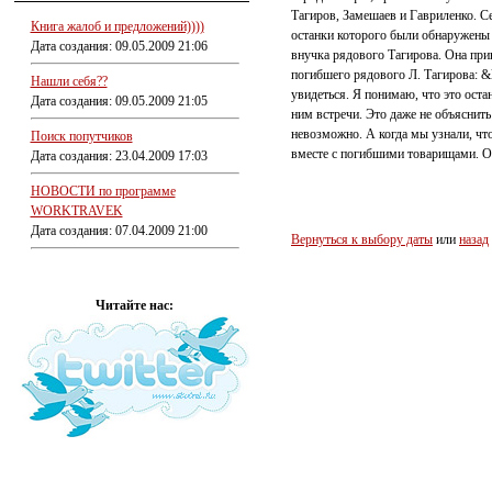
Тагиров, Замешаев и Гавриленко. С
Книга жалоб и предложений))))
останки которого были обнаружены 
Дата создания: 09.05.2009 21:06
внучка рядового Тагирова. Она при
погибшего рядового Л. Тагирова: &
Нашли себя??
увидеться. Я понимаю, что это остан
Дата создания: 09.05.2009 21:05
ним встречи. Это даже не объяснить
невозможно. А когда мы узнали, чт
Поиск попутчиков
вместе с погибшими товарищами. Ос
Дата создания: 23.04.2009 17:03
НОВОСТИ по программе
WORKTRAVEK
Дата создания: 07.04.2009 21:00
Вернуться к выбору даты
или
назад
Читайте нас: