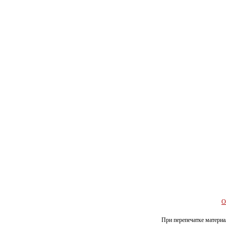
О
При перепечатке материал