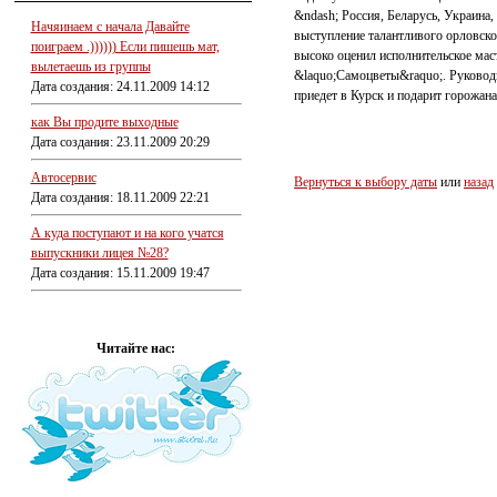
&ndash; Россия, Беларусь, Украина,
Начяинаем с начала Давайте
выступление талантливого орловско
поиграем .)))))) Если пишешь мат,
высоко оценил исполнительское мас
вылетаешь из группы
&laquo;Самоцветы&raquo;. Руководи
Дата создания: 24.11.2009 14:12
приедет в Курск и подарит горожана
как Вы продите выходные
Дата создания: 23.11.2009 20:29
Автосервис
Вернуться к выбору даты
или
назад
Дата создания: 18.11.2009 22:21
А куда поступают и на кого учатся
выпускники лицея №28?
Дата создания: 15.11.2009 19:47
Читайте нас: