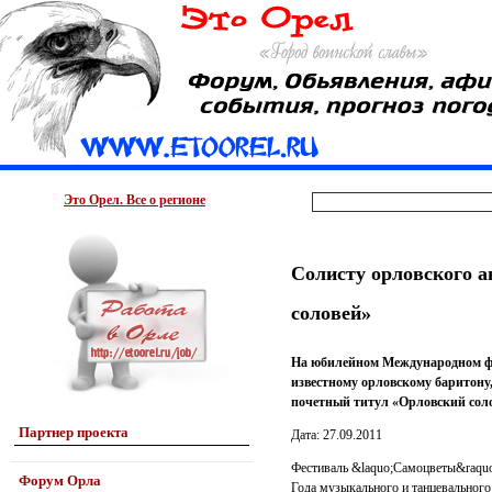
Это Орел. Все о регионе
Солисту орловского 
соловей»
На юбилейном Международном фо
известному орловскому баритон
почетный титул «Орловский соло
Партнер проекта
Дата: 27.09.2011
Фестиваль &laquo;Самоцветы&raquo
Форум Орла
Года музыкального и танцевального 