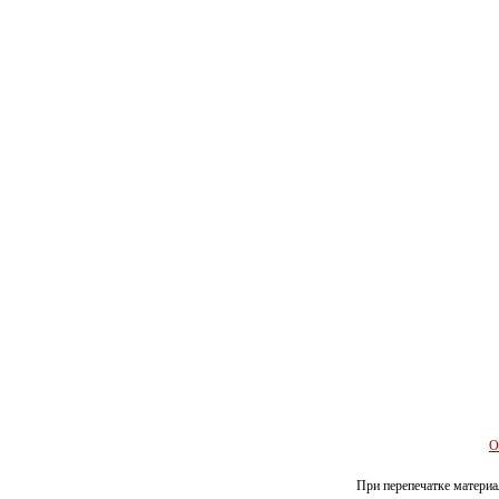
О
При перепечатке материал