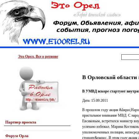
Это Орел. Все о регионе
В Орловской области 
В УМВД вскоре стартуют внутри
Дата: 15.09.2011
В прошлом году акция &laquo;Народ
пристальное внимание МВД. С нар
Евсиковым, встретился министр вну
Партнер проекта
успешно избежал. Марина Костиков
уполномоченных полиции, непосредс
Форум Орла
сторону&raquo;. В этом году акция