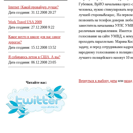
Губенков, ВрИО начальника пресс-с
Internet | Какой провайдер лучше?
человека, нужно стимулировать мора
Дата создания: 31.12.2008 20:27
лучшей стороны&raquo;. На первом 
позвонить на телефон доверия любо
Work Travel USA 2009
заместитель начальника УРЛС УМВД
Дата создания: 27.12.2008 9:22
различным направлениям. Имеется в 
голосование на сайте УМВД, к нему
Какое место в школе для вас самое
проходить параллельно. Марина Ко
дорогое?
задачу, и перед сотрудниками кадро
Дата создания: 15.12.2008 13:52
народному голосованию в полиции п
Я собираюсь летом в США. А вы?
лучшего полицейского назовут 10 н
Дата создания: 06.12.2008 23:05
Вернуться к выбору даты
или
назад
Читайте нас: