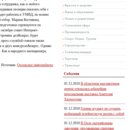
 сотрудника, как и любого
Красота и здоровье
рудников полиции показать себя с
Наука и образование
будет работать в УМВД, но можно
Отдых и развлечения
 отбор. Марина Костикова,
 подготовки соревнуются по
Социальная сфера
 октября станет Интернет-
Промышленность
тренних дел&raquo; будет
Спорт. Отдых. Туризм
 пресс-службой ставили также
Строительство
ик в двух конкурсах&raquo;. Однако
. Как и народного милиционера,
Телекоммуникации
Торговля
Источник:
Орловское информбюро
Транспорт
События
01.12.2010
В областном выставочном
центре открылась юбилейная
персональная выставка Анатолия
Хворостова
01.12.2010
Громко музыку не слушать,
мобильный телефон везде носить с собой
01.12.2010
В Орле оштрафованы
заведения, продававшие спиртные