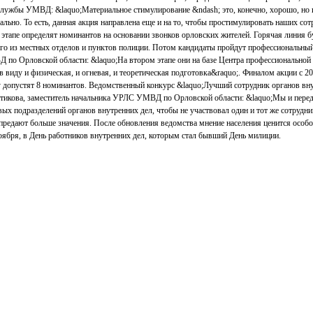
лужбы УМВД: &laquo;Материальное стимулирование &ndash; это, конечно, хорошо, но и
льно. То есть, данная акция направлена еще и на то, чтобы простимулировать наших сот
этапе определят номинантов на основании звонков орловских жителей. Горячая линия 
го из местных отделов и пунктов полиции. Потом кандидаты пройдут профессиональный
 по Орловской области: &laquo;На втором этапе они на базе Центра профессиональной
виду и физическая, и огневая, и теоретическая подготовка&raquo;. Финалом акции с 20
 допустят 8 номинантов. Ведомственный конкурс &laquo;Лучший сотрудник органов вну
стикова, заместитель начальника УРЛС УМВД по Орловской области: &laquo;Мы и перед
вых подразделений органов внутренних дел, чтобы не участвовал один и тот же сотрудн
редают больше значения. После обновления ведомства мнение населения ценится особо
оября, в День работников внутренних дел, которым стал бывший День милиции.