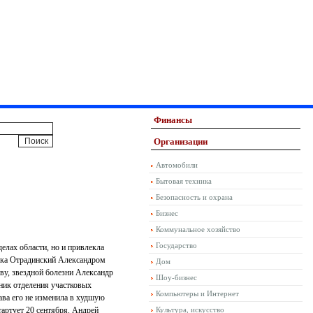
Финансы
Организации
Автомобили
Бытовая техника
Безопасность и охрана
Бизнес
Коммунальное хозяйство
Государство
елах области, но и привлекла
лка Отрадинский Александром
Дом
ву, звездной болезни Александр
Шоу-бизнес
ник отделения участковых
Компьютеры и Интернет
ава его не изменила в худшую
артует 20 сентября. Андрей
Культура, искусство