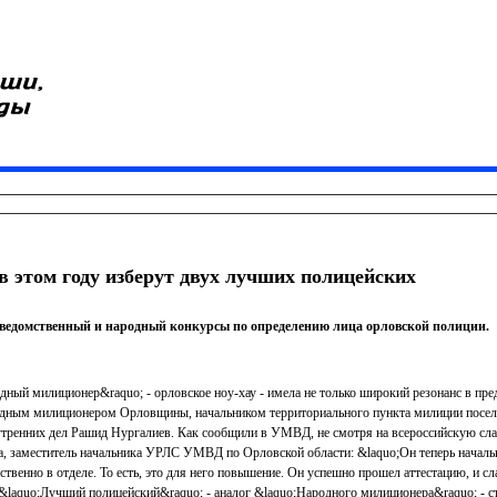
в этом году изберут двух лучших полицейских
ведомственный и народный конкурсы по определению лица орловской полиции.
ный милиционер&raquo; - орловское ноу-хау - имела не только широкий резонанс в пред
одным милиционером Орловщины, начальником территориального пункта милиции посе
тренних дел Рашид Нургалиев. Как сообщили в УМВД, не смотря на всероссийскую сла
а, заместитель начальника УРЛС УМВД по Орловской области: &laquo;Он теперь началь
твенно в отделе. То есть, это для него повышение. Он успешно прошел аттестацию, и сл
 &laquo;Лучший полицейский&raquo; - аналог &laquo;Народного милиционера&raquo; - ст