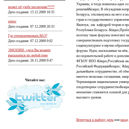
Украины, и тогда появилась идея с
может об учебе поговорим?????
решений&raquo; В обсуждении вопр
Дата создания: 15.12.2009 18:35
Беларусь, откликнулись на него и 
стран и государственного управлен
опрос
Яковчук, зав. кафедрой теории и п
Дата создания: 07.12.2009 20:33
Республики Беларусь: &laquo;Пробл
поэтому такие форумы помогают на
Где отремонтировать ВАЗ?
совершенствовать подготовку госу
Дата создания: 07.12.2009 0:02
социокультурное и научно-образоват
ЭМОЦИИ- здесь Вы можите
форума. Идеи, высказанные на нём,
высказаться по любой теме
исследовательской работе и дополн
Дата создания: 26.11.2009 9:47
ФГБОУ ВПО &laquo;Российская акад
Российской Федерации&raquo;: &la
дальнейшем сотрудничестве, об обм
имеется несколько соглашения, нап
Читайте нас:
Черновицким национальным универс
плодотворное сотрудничество&raquo
неизменно становятся основой для
высокого уровня.
Вернуться к выбору даты
или
назад