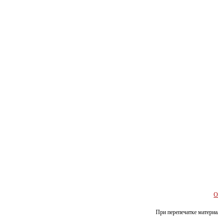
О
При перепечатке материал