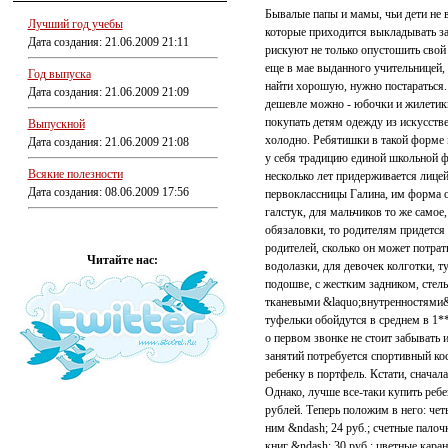
Бывалые папы и мамы, чьи дети не 
Лучший год учебы
которые приходится выкладывать за 
Дата создания: 21.06.2009 21:11
рискуют не только опустошить свой 
еще в мае выданного учительницей, 
Год выпуска
найти хорошую, нужно постараться. 
Дата создания: 21.06.2009 21:09
дешевле можно - юбочки и жилетики
покупать детям одежду из искусстве
Выпускной
холодно. Ребятишки в такой форме 
Дата создания: 21.06.2009 21:08
у себя традицию единой школьной фо
Всякие полезности
несколько лет придерживается лице
Дата создания: 08.06.2009 17:56
первоклассницы Галина, им форма о
галстук, для мальчиков то же само
обязаловки, то родителям придется 
родителей, сколько он может потра
Читайте нас:
водолазки, для девочек колготки, 
подошве, с жестким задником, стел
тканевыми &laquo;внутренностями&
туфельки обойдутся в среднем в 1**
о первом звонке не стоит забывать 
занятий потребуется спортивный ко
ребенку в портфель. Кстати, сначал
Однако, лучше все-таки купить реб
рублей. Теперь положим в него: чет
ним &ndash; 24 руб.; счетные палоч
книг &ndash; 30 руб.; цветные кара