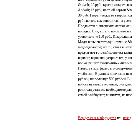
&ndash; 25 руб.; краски акварельны
&ndash; 16 руб.; цветной картон &nd
30 руб. Теоретически во втором по
руб., но это, как говорится, на усм
Продаются в ливенских магазинах 
порядке. Они, кстати, по словам пр
удовольствие 150 руб., &laquo;неме
Модные нынче тетрадки-ручки с &l
медведя&raquo; и т. п.) стоят в н
предлагают готовый комплект канцт
вариант, вероятно, устроит тех, у 
все же решите сэкономить - минима
Итого: за портфель с его содержим
учебников. В разных ливенских шко
рублей, плюс-минус 500 рублей. В 
поиске нужных учебников, они сдаю
родители учли все необходимое для
семейный бюджет, минимум, на шест
Вернуться к выбору даты
или
назад