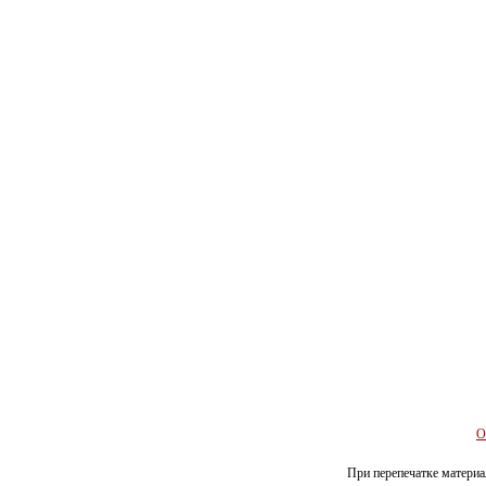
О
При перепечатке материал