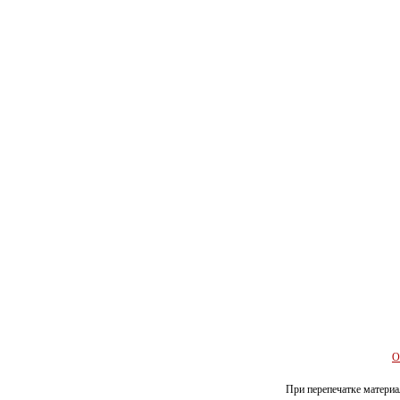
О
При перепечатке материал