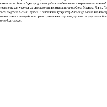
авительством области будет продолжена работа по обновлению материально-технической
тотранспорта для участковых уполномоченных милиции города Орла, Мценска, Ливен, Ли
ласти выделено 5,2 млн. рублей. В заключении губернатор Александр Козлов поблагода
 только тесное взаимодействие правоохранительных органов, органов государственной в
и свобод граждан.