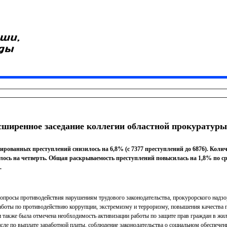
сширенное заседание коллегии областной прокуратуры
рированных преступлений снизилось на 6,8% (с 7377 преступлений до 6876). Коли
лось на четверть. Общая раскрываемость преступлений повысилась на 1,8% по с
.
опросы противодействия нарушениям трудового законодательства, прокурорского надзор
боты по противодействию коррупции, экстремизму и терроризму, повышения качества п
и также была отмечена необходимость активизации работы по защите прав граждан в ж
сле по выплате заработной платы, соблюдение законодательства о социальном обеспечен