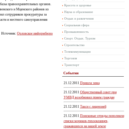
 базы правоохранительных органов.
Красота и здоровье
венского и Мценского районов из
Наука и образование
рил сотрудников прокуратуры за
Отдых и развлечения
ласти и местного самоуправления
Социальная сфера
Промышленность
Источник:
Орловское информбюро
Спорт. Отдых. Туризм
Строительство
Телекоммуникации
Торговля
Транспорт
События
21.12.2011
Пришла зима
21.12.2011
Общественный совет при
УМВД возобновил прием граждан
21.12.2011
Такси с лицензией
21.12.2011
Поисковые отряды пополнили
списки моряков-тихоокеанцев,
сражавшихся на нашей земле