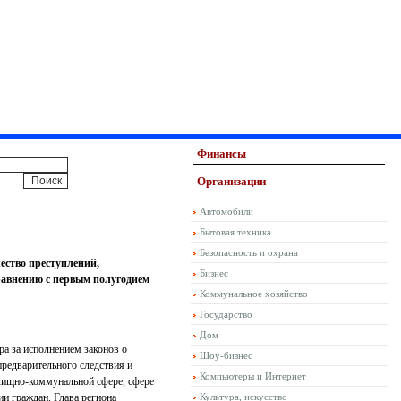
Финансы
Организации
Автомобили
Бытовая техника
Безопасность и охрана
чество преступлений,
Бизнес
равнению с первым полугодием
Коммунальное хозяйство
Государство
Дом
а за исполнением законов о
Шоу-бизнес
редварительного следствия и
Компьютеры и Интернет
илищно-коммунальной сфере, сфере
ии граждан. Глава региона
Культура, искусство