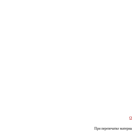
О
При перепечатке материал