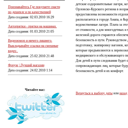
детские оздоровительные лагеря, к
Признавайтесь Где покупаете снасти
Орловско-Курского региона в возрас
по дешевле и по качественней
предоставлены возможности отдохн
Дата создания: 02.03.2010 16:29
располагается в городе Анапа, в &q
ведомственные лагеря. Плата за эт
Автопрятки - прятки на машинах.
от стоимости, а для многодетных и
Дата создания: 01.03.2010 21:05
железной дороги стараются обеспеч
безопасность в пути. Руководством
Видеоюмор и ничего лишнего.
подготовку, экипировку вагонов, к
Выкладывайте ссылки на смешные
которые предъявляются к перевозке
видео .
медицинского и обслуживающего пе
Дата создания: 25.02.2010 21:48
Для детей в пути следования будет 
Форум | Лучший магазин
сопровождающих лиц, которые будут
Дата создания: 24.02.2010 1:14
безопасность детей и их комфорт.
Читайте нас:
Вернуться к выбору даты
или
назад