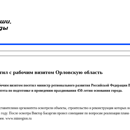
тил с рабочим визитом Орловскую область
бочим визитом посетил министр регионального развития Российской Федерации 
тета по подготовке и проведению празднования 450-летия основания города.
ставителями оргкомитета осмотрели объекты, строительство и реконструкция которых
 году. После осмотра Виктор Басаргин провел совещание по вопросам реализации план
ея. www.minregion.ru