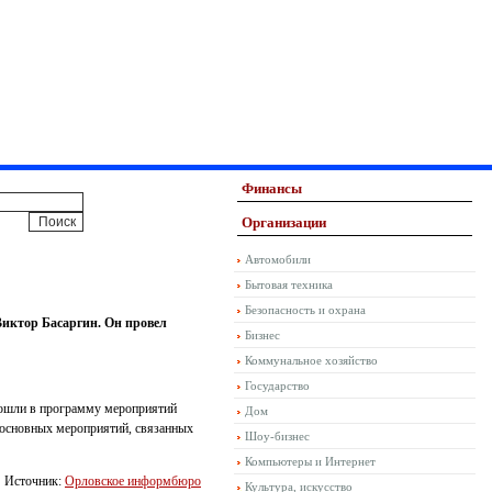
Финансы
Организации
Автомобили
Бытовая техника
Безопасность и охрана
Виктор Басаргин. Он провел
Бизнес
Коммунальное хозяйство
Государство
 вошли в программу мероприятий
Дом
а основных мероприятий, связанных
Шоу-бизнес
Компьютеры и Интернет
Источник:
Орловское информбюро
Культура, искусство