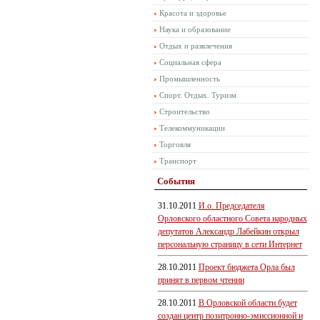
Красота и здоровье
Наука и образование
Отдых и развлечения
Социальная сфера
Промышленность
Спорт. Отдых. Туризм
Строительство
Телекоммуникации
Торговля
Транспорт
События
31.10.2011
И.о. Председателя
Орловского областного Совета народных
депутатов Александр Лабейкин открыл
персональную страницу в сети Интернет
28.10.2011
Проект бюджета Орла был
принят в первом чтении
28.10.2011
В Орловской области будет
создан центр позитронно-эмиссионной и