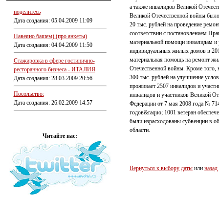
а также инвалидов Великой Отечест
поделитесь
Великой Отечественной войны было
Дата создания: 05.04.2009 11:09
20 тыс. рублей на проведение ремо
соответствии с постановлением Прав
Навеяно башем) (про анкеты)
материальной помощи инвалидам и 
Дата создания: 04.04.2009 11:50
индивидуальных жилых домов в 201
материальная помощь на ремонт жил
Стажировка в сфере гостинично-
Отечественной войны. Кроме того,
ресторанного бизнеса - ИТАЛИЯ
300 тыс. рублей на улучшение усло
Дата создания: 28.03.2009 20:56
проживает 2507 инвалидов и участ
Посольство:
инвалидов и участников Великой От
Дата создания: 26.02.2009 14:57
Федерации от 7 мая 2008 года № 71
годов&raquo; 1001 ветеран обеспеч
были израсходованы субвенции в о
области.
Читайте нас:
Вернуться к выбору даты
или
назад