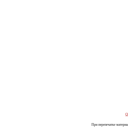
О
При перепечатке материал