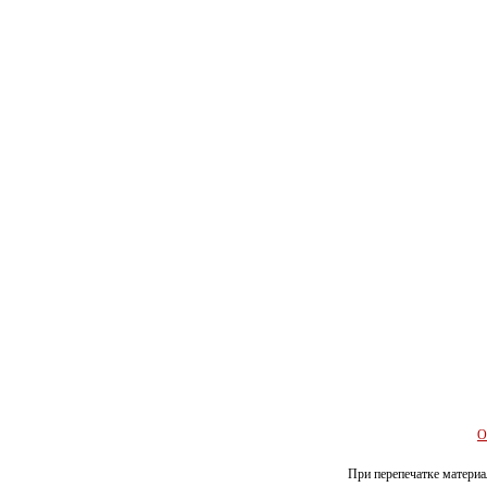
О
При перепечатке материал