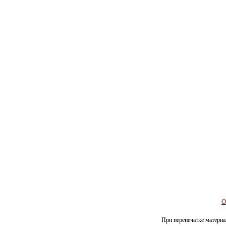
О
При перепечатке материал