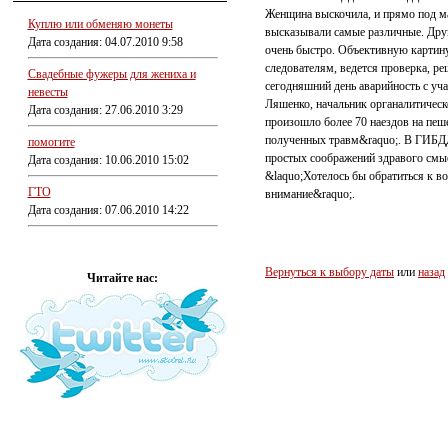
Женщина выскочила, и прямо под м
Куплю или обменяю монеты
высказывали самые различные. Друг
Дата создания: 04.07.2010 9:58
очень быстро. Объективную картину
следователям, ведется проверка, р
Свадебные фужеры для жениха и
сегодняшний день аварийность с уч
невесты
Ляшенко, начальник органалитическ
Дата создания: 27.06.2010 3:29
произошло более 70 наездов на пеш
полученных травм&raquo;. В ГИБДД 
помогите
простых соображений здравого смы
Дата создания: 10.06.2010 15:02
&laquo;Хотелось бы обратиться к в
ГТО
внимание&raquo;.
Дата создания: 07.06.2010 14:22
Вернуться к выбору даты
или
назад
Читайте нас: