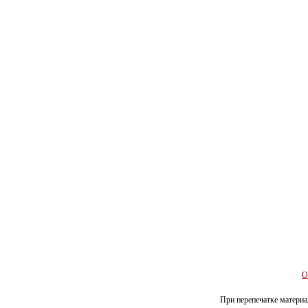
О
При перепечатке материал