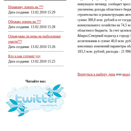
минувшую пятницу, сообщает пресс-
Ненавижу ловить на ???
увеличены доходы областного бюджет
Дата создания: 13.02.2010 15:29
строительство и реконструкцию авт
сумме 389,8 млн. рублей и от гос
Обожаю ловить на ???
коммунального хозяйства на 74,5 м
Дата создания: 13.02.2010 15:28
областного бюджета. За счет целев
&laquo;Северный подъезд к городу
Оправданы ли цены на рыболовные
ассигнования в сумме 40,0 млн. руб
снасти???
внесенных изменений параметры об
Дата создания: 13.02.2010 15:26
183,3 млн. рублей; расходы - 21 996
Кто и как готовит уху
Дата создания: 13.02.2010 15:25
Вернуться к выбору даты
или
назад
Читайте нас: