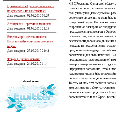
МВД России по Орловской области, 
Признавайтесь Где покупаете снасти
говорю: если встретишься по воле 
по дешевле и по качественней
если улыбнулся, даже с улыбкой рас
Дата создания: 02.03.2010 16:29
дорожного движения. А если &laquo;
совершить&raquo;. Но речь на сове
Автопрятки - прятки на машинах.
современное электронное оборудова
Дата создания: 01.03.2010 21:05
председателя правительства Орловс
связана с тем, что использование 
Видеоюмор и ничего лишнего.
безопасности дорожного движения н
Выкладывайте ссылки на смешные
перехода на предоставление госуда
видео .
представителей ведущих российски
Дата создания: 25.02.2010 21:48
обеспечения для автоинспекции. В 
Форум | Лучший магазин
представитель информационной ком
Дата создания: 24.02.2010 1:14
номер и номер водительского удост
информации достаточно, чтобы имет
нажимается кнопка &laquo;печать&ra
оплатить на месте, подключен банко
Читайте нас:
То есть, от момента выписки поста
этот семинар на работу сотрудников
съехались в наш город со всей Рос
большинство из них в Орле - вперв