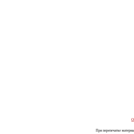
О
При перепечатке материал