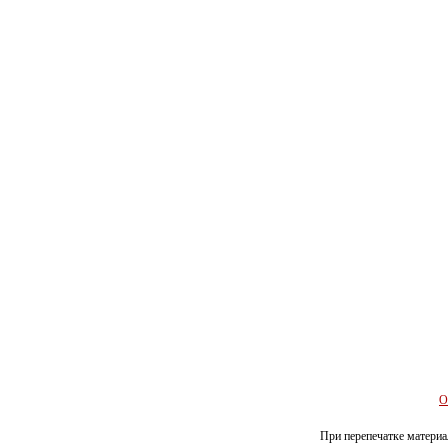
О
При перепечатке материал