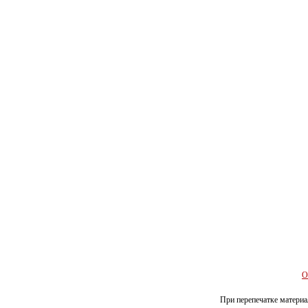
О
При перепечатке материал