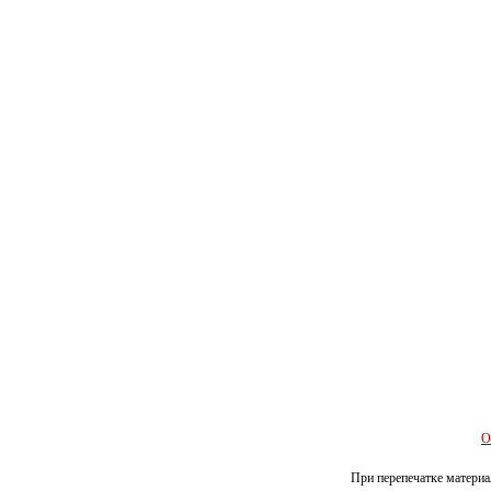
О
При перепечатке материал