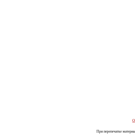
О
При перепечатке материал