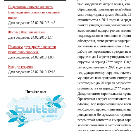
тыс. квадратных метров жилья, чт
Видеоюмор и ничего лишнего.
образований, прогнозируемый объем
Выкладывайте ссылки на смешные
многоквартирных домов &ndash; 22
видео .
строительства в 2011 году и на ср
Дата создания: 25.02.2010 21:48
рамках утвержденной долгосрочной
включающей подпрограммы ликвида
Форум | Лучший магазин
индивидуального жилищного строите
Дата создания: 24.02.2010 1:14
обсуждения, глава региона подчерк
выполнена в кратчайшие сроки. Был
Поможем друг другу в решении
работу по переселению граждан из 
каких либо проблем.
поручено до 1 апреля утвердить ко
Дата создания: 24.02.2010 1:08
округам на период 2*** годов. Сле
Кто, где тусуется
целью достижения к 2020 году уров
Дата создания: 23.02.2010 12:13
год. Департаменту поручено также 
муниципальных программ стимулиро
необходимо до 20 апреля разработ
строительства на период 2*** годо
Читайте нас:
Департаментом строительства, тран
Орелстатом следует организовать м
&laquo;Сбор информации надо вест
необходимо провести инвентаризаци
доведенного Департаментом строите
ведомствам совместно с мэром горо
землепользования и застройки обла
также упорядочивания требований к