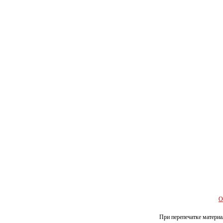
О
При перепечатке материал