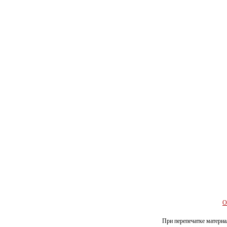
О
При перепечатке материал