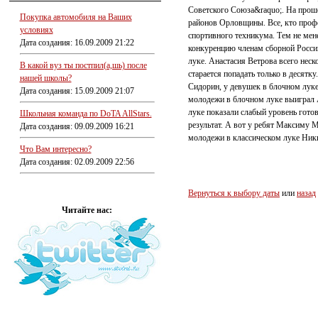
Советского Союза&raquo;. На проше
Покупка автомобиля на Ваших
районов Орловщины. Все, кто профе
условиях
спортивного техникума. Тем не мен
Дата создания: 16.09.2009 21:22
конкуренцию членам сборной Росси
луке. Анастасия Ветрова всего нес
В какой вуз ты постпил(а,шь) после
старается попадать только в десят
нашей школы?
Сидорин, у девушек в блочном луке
Дата создания: 15.09.2009 21:07
молодежи в блочном луке выиграл 
луке показали слабый уровень гото
Школьная команда по DoTA AllStars.
результат. А вот у ребят Максиму 
Дата создания: 09.09.2009 16:21
молодежи в классическом луке Ник
Что Вам интересно?
Дата создания: 02.09.2009 22:56
Вернуться к выбору даты
или
назад
Читайте нас: