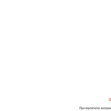
О
При перепечатке материал