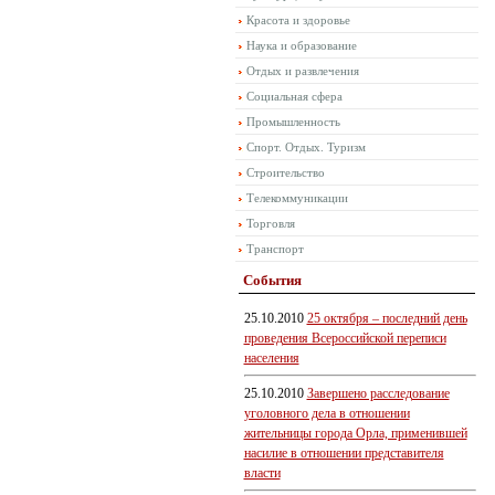
Красота и здоровье
Наука и образование
Отдых и развлечения
Социальная сфера
Промышленность
Спорт. Отдых. Туризм
Строительство
Телекоммуникации
Торговля
Транспорт
События
25.10.2010
25 октября – последний день
проведения Всероссийской переписи
населения
25.10.2010
Завершено расследование
уголовного дела в отношении
жительницы города Орла, применившей
насилие в отношении представителя
власти