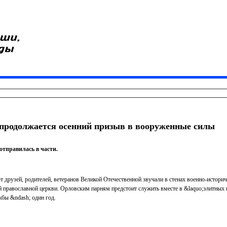
 продолжается осенний призыв в вооруженные силы
тправилась в части.
от друзей, родителей, ветеранов Великой Отечественной звучали в стенах военно-истори
й православной церкви. Орловским парням предстоит служить вместе в &laquo;элитных в
жбы &ndash; один год.