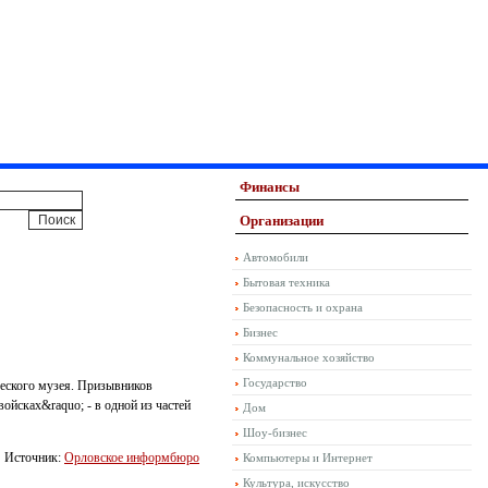
Финансы
Организации
Автомобили
Бытовая техника
Безопасность и охрана
Бизнес
Коммунальное хозяйство
Государство
ческого музея. Призывников
ойсках&raquo; - в одной из частей
Дом
Шоу-бизнес
Источник:
Орловское информбюро
Компьютеры и Интернет
Культура, искусство