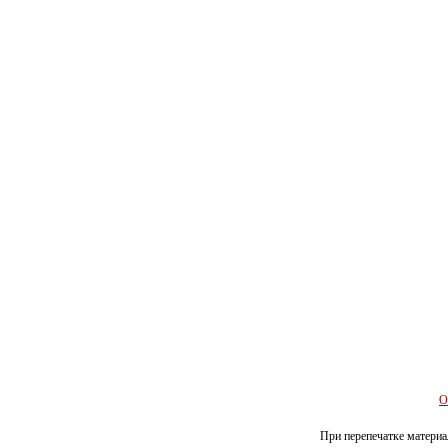
О
При перепечатке материал