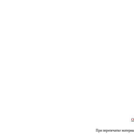
О
При перепечатке материал