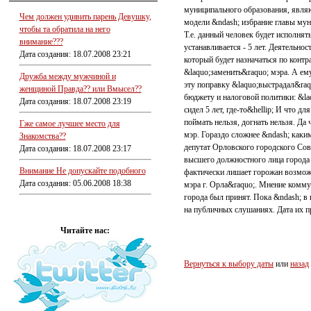
муниципального образования, явля
Чем должен удивить парень Девушку,
модели &ndash; избрание главы мун
чтобы та обратила на него
Т.е. данный человек будет исполня
внимание???
устанавливается - 5 лет. Деятельно
Дата создания: 18.07.2008 23:21
который будет назначаться по контр
&laquo;заменить&raquo; мэра. А ем
Дружба между мужчиной и
эту поправку &laquo;выстрадал&raq
женщиной Правда?? или Вмысел??
бюджету и налоговой политики: &laqu
Дата создания: 18.07.2008 23:19
сидел 5 лет, где-то&hellip; И что д
поймать нельзя, догнать нельзя. Да
Гже самое лучшее место для
мэр. Гораздо сложнее &ndash; каки
Знакомства??
депутат Орловского городского Сов
Дата создания: 18.07.2008 23:17
высшего должностного лица города &
Внимание Не допускайте подобного
фактически лишает горожан возмож
Дата создания: 05.06.2008 18:38
мэра г. Орла&raquo;. Мнение комму
города был принят. Пока &ndash; в 
на публичных слушаниях. Дата их п
Читайте нас:
Вернуться к выбору даты
или
назад