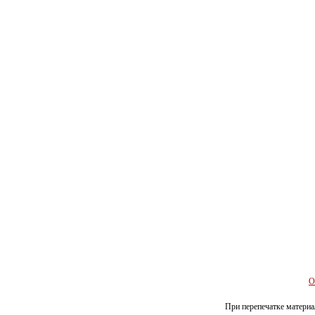
О
При перепечатке материал