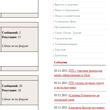
Красота и здоровье
Наука и образование
Отдых и развлечения
Социальная сфера
Промышленность
Сообщений:
2
Спорт. Отдых. Туризм
Репутация:
11
Строительство
Телекоммуникации
Сейчас не на форуме
Торговля
Транспорт
События
03.11.2011
ДТП с участием пешеходов
вновь зафиксировано в Орле
03.11.2011
ТТП сделало подарок городу
Сообщений:
20
в честь праздника
Репутация:
18
03.11.2011
«Скрипка Ротшильда» на
Сейчас не на форуме
орловской сцене
03.11.2011
Александр Козлов поздравил