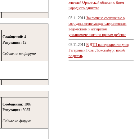
жителей Орловской области с Днем
народного единства
03.11.2011
Заключено соглашение о
сотрудничестве между следственным
ведомством и аппаратом
уполномоченного по правам ребенка
Сообщений:
4
Репутация:
12
02.11.2011
В ДТП на перекрестке улиц
Гагарина и Розы Люксембург погиб
Сейчас не на форуме
водитель
Сообщений:
1987
Репутация:
5055
Сейчас на форуме