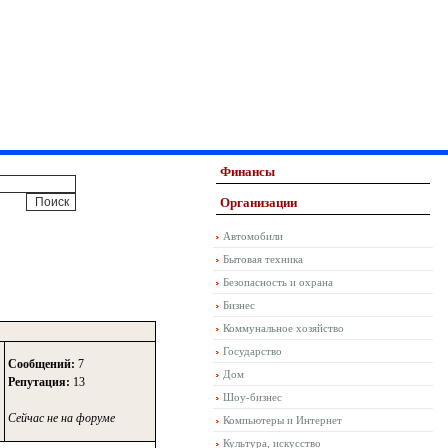
Финансы
Организации
Автомобили
Бытовая техника
Безопасность и охрана
Бизнес
Коммунальное хозяйство
Государство
Сообщений:
7
Дом
Репутация:
13
Шоу-бизнес
Сейчас не на форуме
Компьютеры и Интернет
Культура, искусство