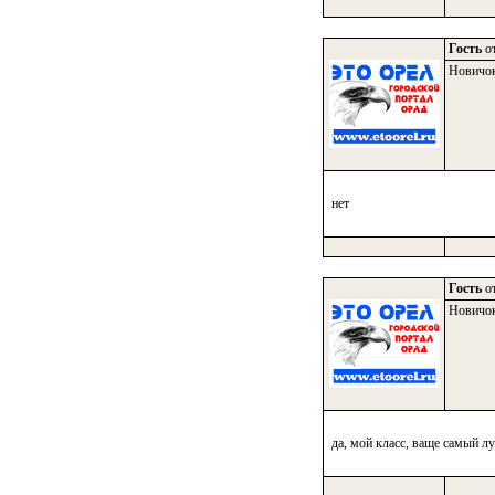
Гость
от
Новичо
нет
Гость
от
Новичо
да, мой класс, ваще самый л