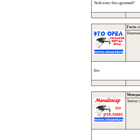
Твой класс был дружный?
Гость
от
Новичо
Нет
Менедж
Знаток с