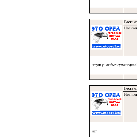
Гость
от
Новичо
нет,он у нас был сумашедши
Гость
от
Новичо
нет