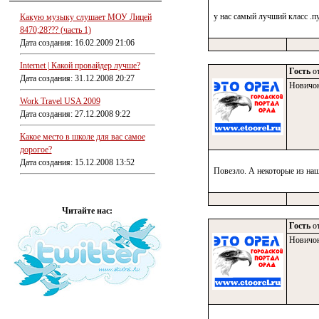
у нас самый лучший класс .пу
Какую музыку слушает МОУ Лицей
8470;28??? (часть 1)
Дата создания: 16.02.2009 21:06
Internet | Какой провайдер лучше?
Гость
от
Дата создания: 31.12.2008 20:27
Новичо
Work Travel USA 2009
Дата создания: 27.12.2008 9:22
Какое место в школе для вас самое
дорогое?
Дата создания: 15.12.2008 13:52
Повезло. А некоторые из наши
Читайте нас:
Гость
от
Новичо