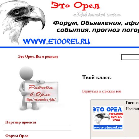
Это Орел. Все о регионе
Твой класс.
Вернуться к спискам тем
Гость
со
Новичо
Партнер проекта
Форум Орла