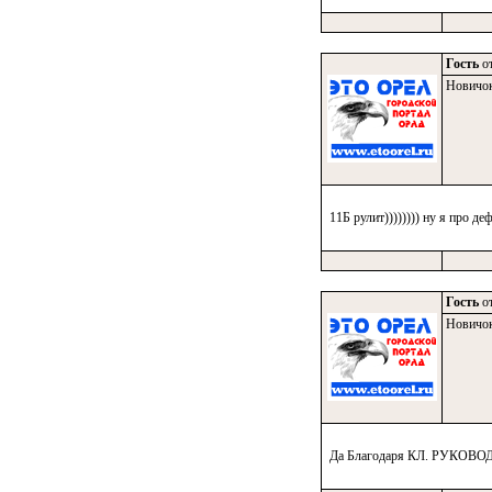
Гость
от
Новичо
11Б рулит)))))))) ну я про д
Гость
от
Новичо
Да Благодаря КЛ. РУКОВ