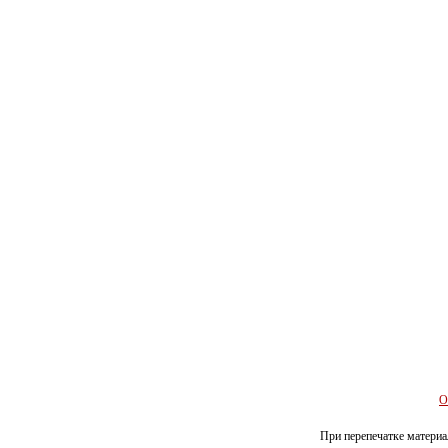
О
При перепечатке материал