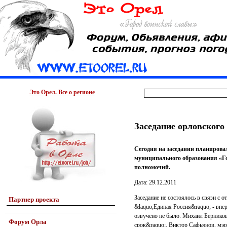
Это Орел. Все о регионе
Заседание орловского 
Сегодня на заседании планировал
муниципального образования «Г
полномочий.
Дата: 29.12.2011
Заседание не состоялось в связи с 
Партнер проекта
&laquo;Единая Россия&raquo; - впе
озвучено не было. Михаил Берников,
Форум Орла
срок&raquo;. Виктор Сафьянов, мэр 