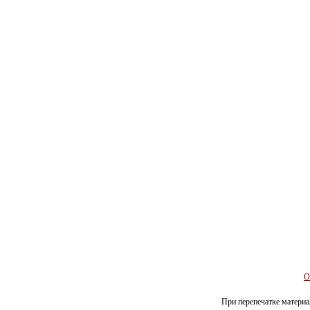
О
При перепечатке материал