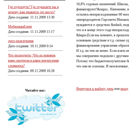
16,8% годовых назначений. Школы, 
Где отдохнуть? Где отдыхаете вы и
финансируют!&raquo;. Напомним, в
почему вам нравится это место?
остались неизрасходованные 60 милл
Дата создания: 11.11.2009 13:30
зампредседателя Горсовета Михаила
нуждаются в средствах &ndash; ведь
Мобильный мир
что и в конце этого года неизрасхо
Дата создания: 11.11.2009 11:17
&laquo;Если вы помните, в прошлом
основным средствам и т.д. сильно у
орел-развлечения
финансирование управления образов
Дата создания: 10.11.2009 0:14
И т.д. но тем не менее. Если взять
Что посмотреть | Что из новинок
мы совершенно подошли с другими 
кино смотрели и какое впечатление
Потому что бюджетополучателям был
сложилось?
что они не освоены. И неосвоенные
Дата создания: 09.11.2009 10:28
Вернуться к выбору даты
или
назад
Читайте нас: