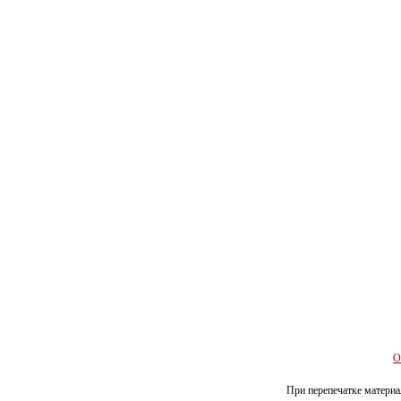
О
При перепечатке материал