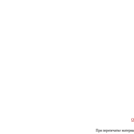
О
При перепечатке материал