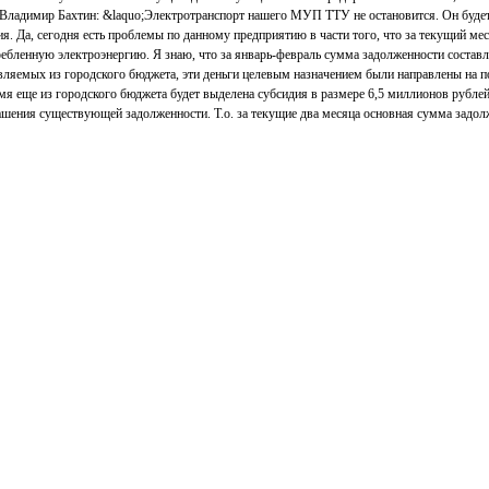
 Владимир Бахтин: &laquo;Электротранспорт нашего МУП ТТУ не остановится. Он будет
я. Да, сегодня есть проблемы по данному предприятию в части того, что за текущий мес
ребленную электроэнергию. Я знаю, что за январь-февраль сумма задолженности состав
тавляемых из городского бюджета, эти деньги целевым назначением были направлены на 
мя еще из городского бюджета будет выделена субсидия в размере 6,5 миллионов рублей
шения существующей задолженности. Т.о. за текущие два месяца основная сумма задо