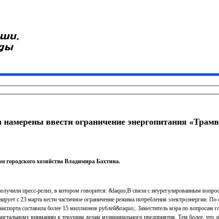
и намерены ввести ограничение энергопитания «Трамв
м городского хозяйства Владимира Бахтина.
олучили пресс-релиз, в котором говорится: &laquo;В связи с неурегулированным вопр
ирует с 23 марта вести частичное ограничение режима потребления электроэнергии. По
ранспорта составила более 15 миллионов рублей&raquo;. Заместитель мэра по вопросам 
ристальному вниманию к текущим делам муниципального предприятия. Тем более, что з