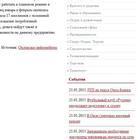
 работать в плановом режиме в
Красота и здоровье
яц январь и февраль скопилась
Наука и образование
ляла 17 миллионов с половиной
Отдых и развлечения
погашение потребленной
, деньги пойдут также в
Социальная сфера
лженности по данному предприятию
Промышленность
Спорт. Отдых. Туризм
Источник:
Орловское информбюро
Строительство
Телекоммуникации
Торговля
Транспорт
События
21.01.2011
ДТП на трассе Орел-Брянск
21.01.2011
Футбольный клуб «Русичи»
продолжает подготовку к сезону
21.01.2011
В Орле стартовал ямочный
ремонт
21.01.2011
Запрашивать необходимые
документы чиновникам придется по сети