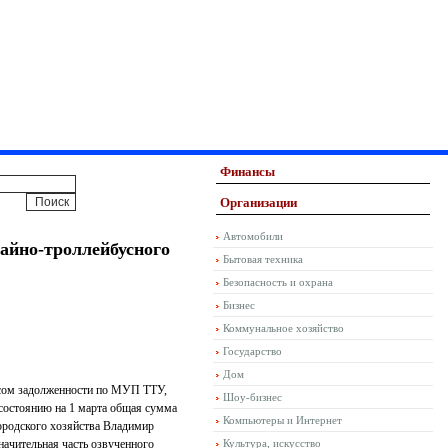
Финансы
Организации
Автомобили
айно-троллейбусного
Бытовая техника
Безопасность и охрана
Бизнес
Коммунальное хозяйство
Государство
Дом
осом задолженности по МУП ТТУ,
Шоу-бизнес
 состоянию на 1 марта общая сумма
Компьютеры и Интернет
городского хозяйства Владимир
начительная часть озвученного
Культура, искусство