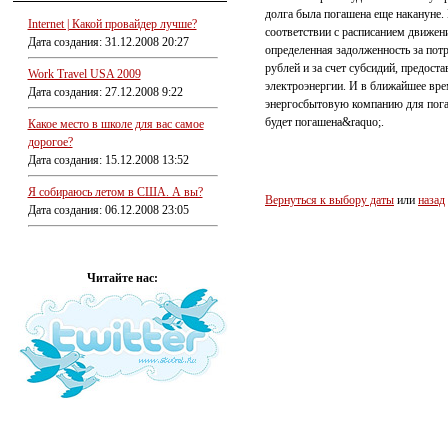
долга была погашена еще накануне.
Internet | Какой провайдер лучше?
соответствии с расписанием движени
Дата создания: 31.12.2008 20:27
определенная задолженность за пот
рублей и за счет субсидий, предос
Work Travel USA 2009
электроэнергии. И в ближайшее вре
Дата создания: 27.12.2008 9:22
энергосбытовую компанию для пога
будет погашена&raquo;.
Какое место в школе для вас самое
дорогое?
Дата создания: 15.12.2008 13:52
Я собираюсь летом в США. А вы?
Вернуться к выбору даты
или
назад
Дата создания: 06.12.2008 23:05
Читайте нас: