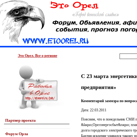
Это Орел. Все о регионе
С 23 марта энергетик
предприятия»
Комментарий заммэра по вопроса
Дата: 22.03.2011
Поясним, что в понедельник СМИ п
Партнер проекта
&laquo;Орелэнергосбыт&raquo; план
долга городского электрического т
Форум Орла
Бахтин искренне удивился такому п