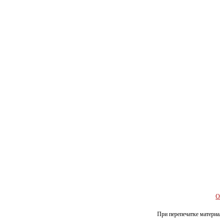
О
При перепечатке материал