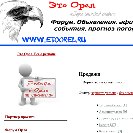
Это Орел. Все о регионе
Продажи
Вернуться в категорию
Фильтр:
зарплата указана
/
без опыт
Торговый агент [1]
Администратор [9]
Партнер проекта
Директор, руководител
Кассир [37]
Форум Орла
Консультант [3]