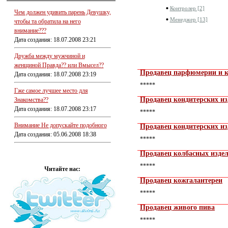
Контролер [2]
Чем должен удивить парень Девушку,
Менеджер [13]
чтобы та обратила на него
внимание???
Дата создания: 18.07.2008 23:21
Дружба между мужчиной и
женщиной Правда?? или Вмысел??
Продавец парфюмерии и 
Дата создания: 18.07.2008 23:19
*****
Гже самое лучшее место для
Продавец кондитерских из
Знакомства??
Дата создания: 18.07.2008 23:17
*****
Внимание Не допускайте подобного
Продавец кондитерских из
Дата создания: 05.06.2008 18:38
*****
Продавец колбасных изде
*****
Читайте нас:
Продавец кожгалантереи
*****
Продавец живого пива
*****