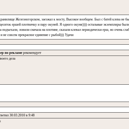
хранилище Железногорском, заезжал к мосту, Высокое вообщем. Был с батей клева не был
десяток ершей плотвичку и пару окуней. Я одного окуня)))) остальные экземпляры были
а подъехали, ловили сначала на плотине, сказали клевал периодически ерш, но очень сла
и не совсем прекрасное единение с рыбой))) Удачи
ер по рекламе
рекомендует
воего дела
ветил 30.03.2010 в 9:48
к