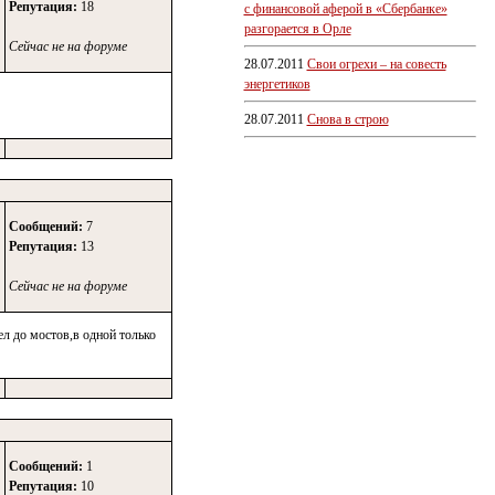
Репутация:
18
с финансовой аферой в «Сбербанке»
разгорается в Орле
Сейчас не на форуме
28.07.2011
Свои огрехи – на совесть
энергетиков
28.07.2011
Снова в строю
Сообщений:
7
Репутация:
13
Сейчас не на форуме
л до мостов,в одной только
Сообщений:
1
Репутация:
10