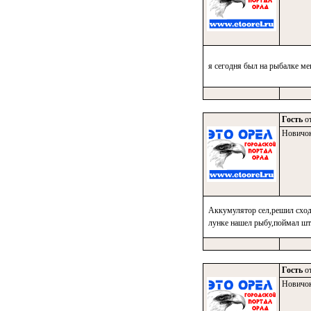
я сегодня был на рыбалке ме
Гость
от
Новичо
Аккумулятор сел,решил сходи
лунке нашел рыбу,поймал шт.
Гость
от
Новичо