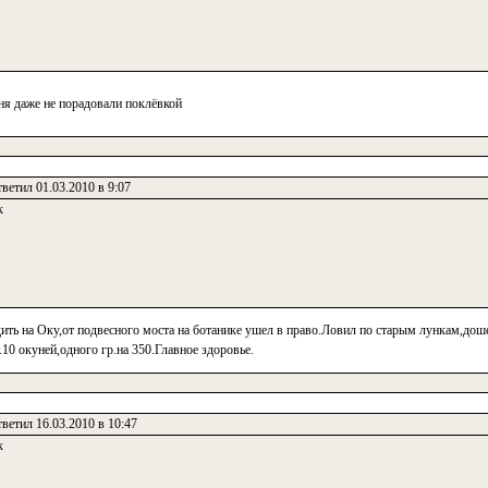
ня даже не порадовали поклёвкой
ветил 01.03.2010 в 9:07
к
ть на Оку,от подвесного моста на ботанике ушел в право.Ловил по старым лункам,доше
10 окуней,одного гр.на 350.Главное здоровье.
ветил 16.03.2010 в 10:47
к