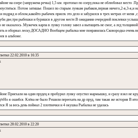
йоне на озере (запружена речка) 1,5 км. протопал по озеру,пока не облюбовал место .П
уститься. Потом затишье. Пошел по старым лункам рыбаков,первая ничего,2-я,3-я,и на
 подряд и облом,какойто рыбачек присек это дело и забурился в трех метрах от меня ,
оруби две,три рыбешки и буришся в другом месте.В ожидании очередной поклевки услы
е оказалось .Мужечек карпа в лунку голову завел а вытащить не смог, а лед толщино
ять и оборвал леску.ДОСАДНО Вообщем рыбалка мне понравилась Сковородка очень вк
фея в альбоме.
ветил 22.02.2010 в 16:35
к
айоне Приехали на один прудец я пробурил лунку опустил мармышку, и сразу взял не к
ётНо я ошибся. Клёва не было Решили переехать на др пруд, там такая же история В ито
ился Я за весь день поймал 2 плотвички и 4 окушка Рыбалка не удалась
ветил 28.02.2010 в 22:20
к