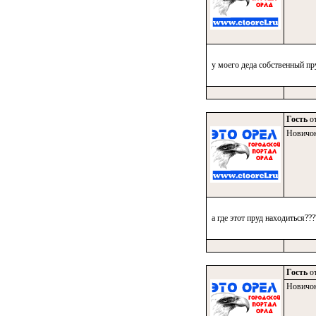
у моего деда собственный пр
Гость
от
Новичо
а где этот пруд находиться???
Гость
от
Новичо