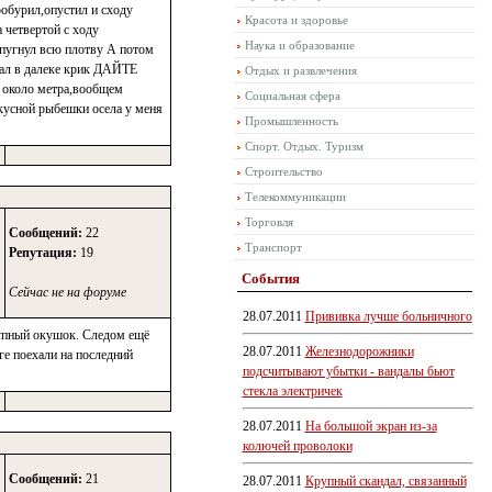
робурил,опустил и сходу
Красота и здоровье
 четвертой с ходу
Наука и образование
спугнул всю плотву А потом
шал в далеке крик ДАЙТЕ
Отдых и развлечения
й около метра,вообщем
Социальная сфера
усной рыбешки осела у меня
Промышленность
Спорт. Отдых. Туризм
Строительство
Телекоммуникации
Торговля
Сообщений:
22
Транспорт
Репутация:
19
События
Сейчас не на форуме
28.07.2011
Прививка лучше больничного
рупный окушок. Следом ещё
28.07.2011
Железнодорожники
ге поехали на последний
подсчитывают убытки - вандалы бьют
стекла электричек
28.07.2011
На большой экран из-за
колючей проволоки
Сообщений:
21
28.07.2011
Крупный скандал, связанный