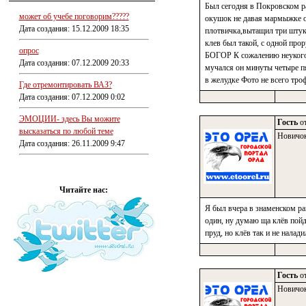
Был сегодня в Покровском ра
может об учебе поговорим?????
окушок не давая мармыжке оп
Дата создания: 15.12.2009 18:35
плотвичка,вытащил три штуки
клев был такой, с одной пр
опрос
БОГОР К сожалению неукого н
Дата создания: 07.12.2009 20:33
мучался он минуты четыре п
в желудке Фото не всего тро
Где отремонтировать ВАЗ?
Дата создания: 07.12.2009 0:02
ЭМОЦИИ- здесь Вы можите
Гость
от
высказаться по любой теме
Новичо
Дата создания: 26.11.2009 9:47
Читайте нас:
Я был вчера в знаменском р
один, ну думаю ща клёв пойд
пруд, но клёв так и не налад
Гость
от
Новичо