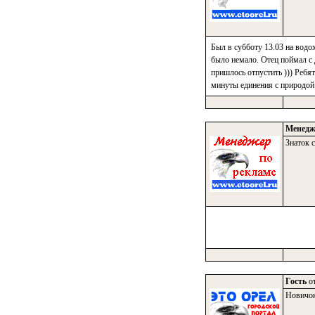
Был в субботу 13.03 на водо
было немало. Отец поймал с 
пришлось отпустить ))) Ребят
минуты единения с природой 
Менедж
Знаток с
Гость
от
Новичо