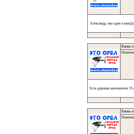
Александр, мы едем к вам)))
Гость
от
Новичо
Есть деревня киломентов 35 
Гость
от
Новичо