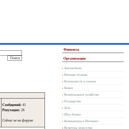
Финансы
Организации
Автомобили
Бытовая техника
Безопасность и охрана
Бизнес
Коммунальное хозяйство
Государство
Сообщений:
41
Дом
Репутация:
26
Шоу-бизнес
Сейчас не на форуме
Компьютеры и Интернет
Культура, искусство