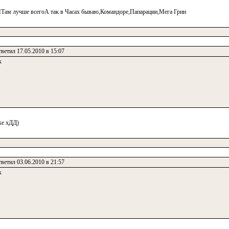
Там лучше всегоА так в Часах бываю,Командоре,Папарации,Мега Грин
ветил 17.05.2010 в 15:07
к
ке хДД)
ветил 03.06.2010 в 21:57
к