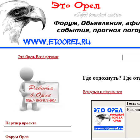
Это Орел. Все о регионе
Где отдохнуть? Где о
Вернуться к спискам тем
Гость
со
Новичо
Партнер проекта
Форум Орла