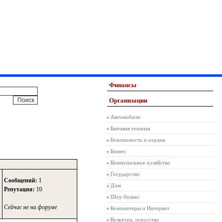
Финансы
Организации
Автомобили
Бытовая техника
Безопасность и охрана
Бизнес
Коммунальное хозяйство
Государство
Сообщений:
1
Дом
Репутация:
10
Шоу-бизнес
Сейчас не на форуме
Компьютеры и Интернет
Культура, искусство