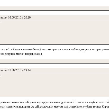
ветил 16.06.2010 в 20:20
к
ться и 1 и 2 этаж када мне было 9 лет там пришла к нам в кобину девушка каторая разно
 эта девушка мне оч понравилась )
ветил 21.06.2010 в 19:44
к
ское-отличное местоБоулинг-супер развлечения для меняЧто касается клубов .лето .сейча
ать,и кальянчик покурить .А сейчас лучшим местом для отдыха могут быть только Киров