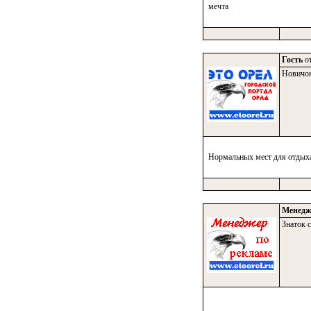
мечта
Гость
от
Новичо
Нормальных мест для отдыха
Менедж
Знаток с