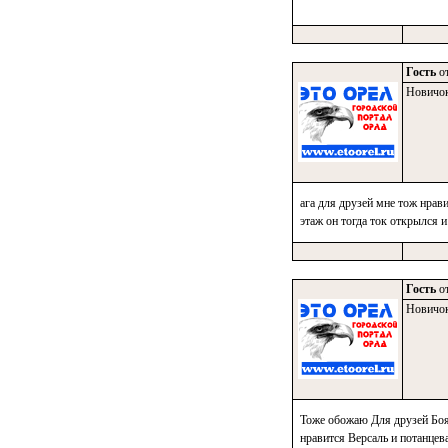
Гость
от
Новичо
ага для друзей мне тож нрави
этаж он тогда ток открылся и
Гость
от
Новичо
Тоже обожаю Для друзей Бояр
нравится Версаль и потанцев