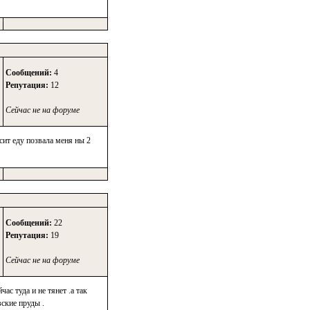
Сообщений:
4
Репутация:
12
Сейчас не на форуме
сит еду позвала меня ны 2
Сообщений:
22
Репутация:
19
Сейчас не на форуме
с туда и не тянет .а так
ские пруды .