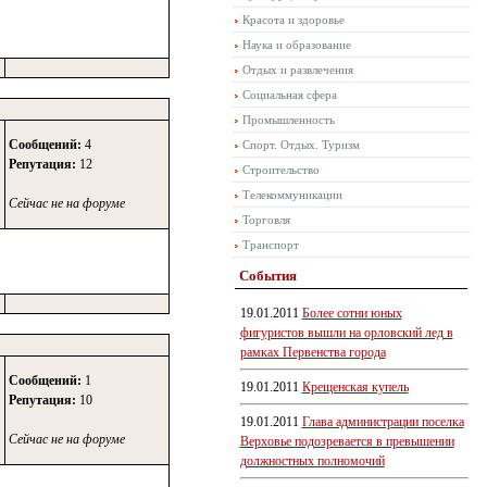
Красота и здоровье
Наука и образование
Отдых и развлечения
Социальная сфера
Промышленность
Сообщений:
4
Спорт. Отдых. Туризм
Репутация:
12
Строительство
Телекоммуникации
Сейчас не на форуме
Торговля
Транспорт
События
19.01.2011
Более сотни юных
фигуристов вышли на орловский лед в
рамках Первенства города
Сообщений:
1
19.01.2011
Крещенская купель
Репутация:
10
19.01.2011
Глава администрации поселка
Сейчас не на форуме
Верховье подозревается в превышении
должностных полномочий