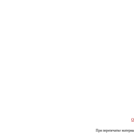
О
При перепечатке материал