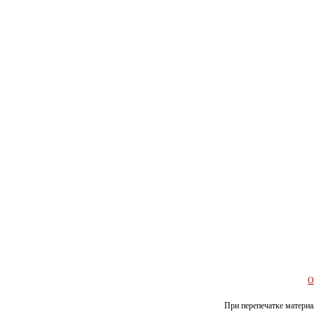
О
При перепечатке материал