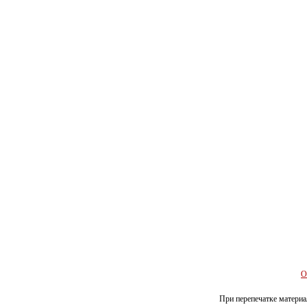
О
При перепечатке материал