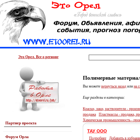
Это Орел. Все о регионе
Полимерные материалы
Вы можете
вернуться назад
или
на 
Еще разделы в категории:
Краски, лаки, растворители - произ
продажа
Пластмассы - продажа, п
Химическая промышленность - прои
Партнер проекта
ТАУ ООО
Форум Орла
Подробнее
Добавить в избранн