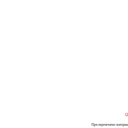
О
При перепечатке материал