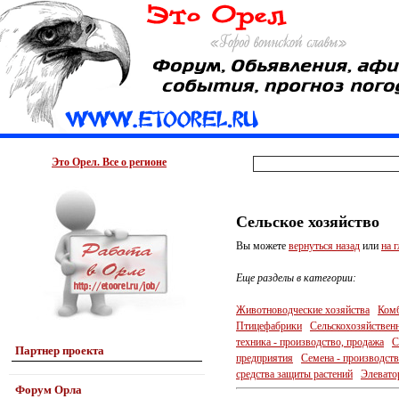
Это Орел. Все о регионе
Сельское хозяйство
Вы можете
вернуться назад
или
на 
Еще разделы в категории:
Животноводческие хозяйства
Комб
Птицефабрики
Сельскохозяйственн
техника - производство, продажа
С
Партнер проекта
предприятия
Семена - производств
средства защиты растений
Элевато
Форум Орла