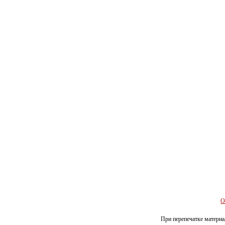
О
При перепечатке материал