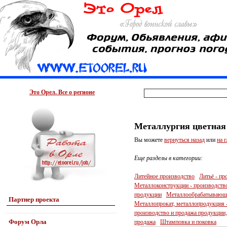
Это Орел. Все о регионе
Металлургия цветная 
Вы можете
вернуться назад
или
на 
Еще разделы в категории:
Литейное производство
Литьё - пр
Металлоконструкции - производство
продукции
Металлообрабатывающа
Партнер проекта
Металлопрокат, металлопродукция 
производство и продажа продукции,
Форум Орла
продажа
Штамповка и поковка