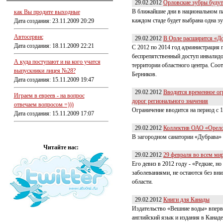
29.02.2012
Орловские зубры будут
В ближайшие дни в национальном па
как Вы продите выходные
каждом стаде будет выбрана одна зу
Дата создания: 23.11.2009 20:29
Автосервис
29.02.2012
В Орле расширится «До
Дата создания: 18.11.2009 22:21
С 2012 по 2014 год администрация 
беспрепятственный доступ инвалидо
А куда поступают и на кого учатся
территории областного центра. Соо
выпускники лицея №28?
Берников.
Дата создания: 15.11.2009 19:47
29.02.2012
Вводится временное ог
Играем в евреев - на вопрос
дорог регионального значения
отвечаем вопросом =)))
Ограничение вводится на период с 1
Дата создания: 15.11.2009 17:07
29.02.2012
Коллектив ОАО «Орелоб
В загородном санатории «Дубрава» 
Читайте нас:
29.02.2012
29 февраля во всем ми
Его девиз в 2012 году - «Редкие, 
заболеваниями, не остаются без вн
области.
29.02.2012
Книги для Канады
Издательство «Вешние воды» впервы
английский язык и издания в Канаде