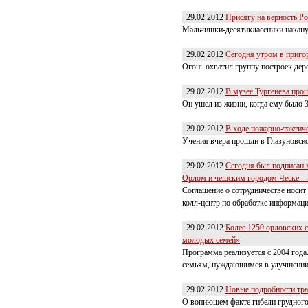
29.02.2012
Присягу на верность Р
Мальчишки-десятиклассники накану
29.02.2012
Сегодня утром в приго
Огонь охватил группу построек дере
29.02.2012
В музее Тургенева про
Он ушел из жизни, когда ему было 
29.02.2012
В ходе пожарно-тактич
Учения вчера прошли в Глазуновск
29.02.2012
Сегодня был подписан
Орлом и чешским городом Ческе – 
Соглашение о сотрудничестве носит
колл-центр по обработке информаци
29.02.2012
Более 1250 орловских 
молодых семей»
Программа реализуется с 2004 года
семьям, нуждающимся в улучшении 
29.02.2012
Новые подробности тра
О вопиющем факте гибели грудного 