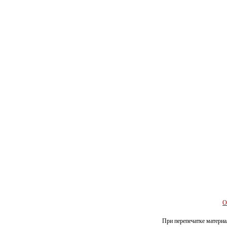
О
При перепечатке материал